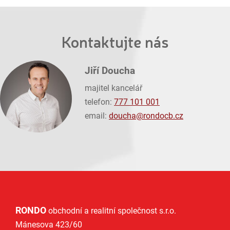
Kontaktujte nás
Jiří Doucha
majitel kancelář
telefon:
777 101 001
email:
doucha@
rondocb.cz
RONDO
obchodní a realitní společnost s.r.o.
Mánesova 423/60