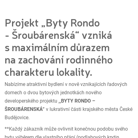
Projekt „Byty Rondo
- Šroubárenská“ vzniká
s maximálním důrazem
na zachování rodinného
charakteru lokality.
Nabízíme atraktivní bydlení v nově vznikajících řadových
domech o dvou bytových jednotkách nového
developerského projektu
,,BYTY RONDO –
ŠROUBÁRENSKÁ“
v lukrativní části krajského města České
Budějovice.
**Každý zákazník může ovlivnit konečnou podobu svého
bytu výběrem dle vlastního přání (podlahových krytin,