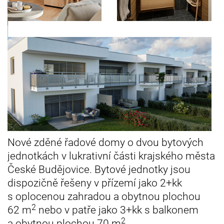
Nové zděné řadové domy o dvou bytových
jednotkách v lukrativní části krajského města
České Budějovice. Bytové jednotky jsou
dispozičně řešeny v přízemí jako 2+kk
s oplocenou zahradou a obytnou plochou
2
62 m
nebo v patře jako 3+kk s balkonem
2
a obytnou plochou 70 m
.