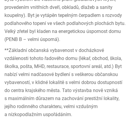
provedením vnitřních dveří, obkladů, dlažeb a sanity
koupelny). Byt je vytápěn tepelným čerpadlem s rozvody
podlahového topení ve všech podlahových plochách bytu.
Velký zřetel byl kladen na energetickou úspornost domu
(PENB B – velmi úsporná).
**Základní občanská vybavenost v docházkové
vzdálenosti tohoto řadového domu (lékař, obchod, škola,
školka, pošta, MHD, restaurace, sportovní areál, atd.) Byt
nabízí velmi nadčasové bydlení s veškerou občanskou
vybaveností, v klidné lokalitě s velmi dobrou dostupností
do centra krajského města. Tato výstavba nově vzniká
s maximálním důrazem na zachování prestižní lokality,
jejího rodinného charakteru, velmi vzdušným
a nízkopodlažním uspořádáním.