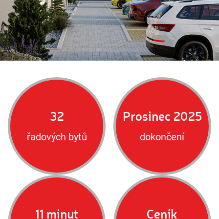
32
Prosinec 2025
řadových bytů
dokončení
11 minut
Ceník