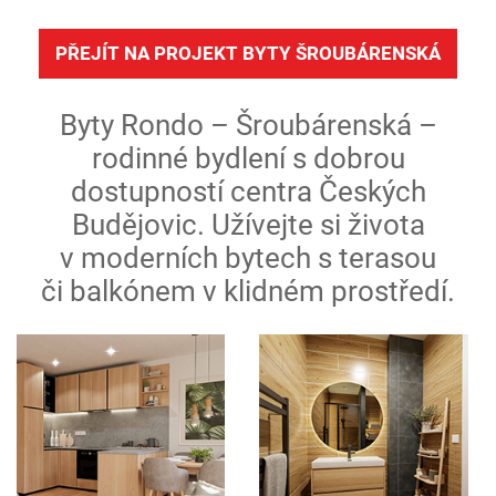
PŘEJÍT NA PROJEKT BYTY ŠROUBÁRENSKÁ
Byty Rondo – Šroubárenská –
rodinné bydlení s dobrou
dostupností centra Českých
Budějovic. Užívejte si života
v moderních bytech s terasou
či balkónem v klidném prostředí.