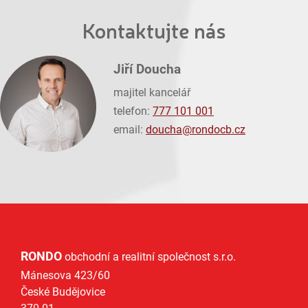
Kontaktujte nás
Jiří Doucha
majitel kancelář
telefon:
777 101 001
email:
doucha@
rondocb.cz
RONDO
obchodní a realitní společnost s.r.o.
Mánesova 423/60
České Budějovice