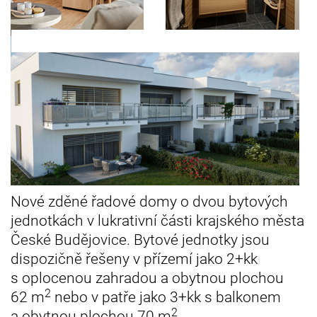
Nové zděné řadové domy o dvou bytových
jednotkách v lukrativní části krajského města
České Budějovice. Bytové jednotky jsou
dispozičně řešeny v přízemí jako 2+kk
s oplocenou zahradou a obytnou plochou
2
62 m
nebo v patře jako 3+kk s balkonem
2
a obytnou plochou 70 m
.