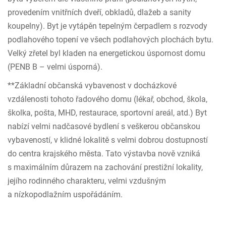
provedením vnitřních dveří, obkladů, dlažeb a sanity
koupelny). Byt je vytápěn tepelným čerpadlem s rozvody
podlahového topení ve všech podlahových plochách bytu.
Velký zřetel byl kladen na energetickou úspornost domu
(PENB B – velmi úsporná).
**Základní občanská vybavenost v docházkové
vzdálenosti tohoto řadového domu (lékař, obchod, škola,
školka, pošta, MHD, restaurace, sportovní areál, atd.) Byt
nabízí velmi nadčasové bydlení s veškerou občanskou
vybaveností, v klidné lokalitě s velmi dobrou dostupností
do centra krajského města. Tato výstavba nově vzniká
s maximálním důrazem na zachování prestižní lokality,
jejího rodinného charakteru, velmi vzdušným
a nízkopodlažním uspořádáním.