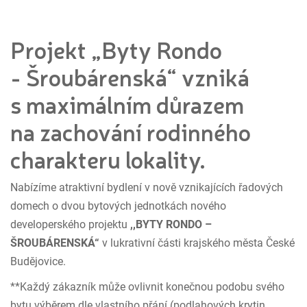
Projekt „Byty Rondo
- Šroubárenská“ vzniká
s maximálním důrazem
na zachování rodinného
charakteru lokality.
Nabízíme atraktivní bydlení v nově vznikajících řadových
domech o dvou bytových jednotkách nového
developerského projektu
,,BYTY RONDO –
ŠROUBÁRENSKÁ“
v lukrativní části krajského města České
Budějovice.
**Každý zákazník může ovlivnit konečnou podobu svého
bytu výběrem dle vlastního přání (podlahových krytin,