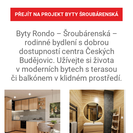
PŘEJÍT NA PROJEKT BYTY ŠROUBÁRENSKÁ
Byty Rondo – Šroubárenská –
rodinné bydlení s dobrou
dostupností centra Českých
Budějovic. Užívejte si života
v moderních bytech s terasou
či balkónem v klidném prostředí.