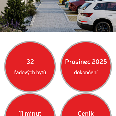
32
Prosinec 2025
řadových bytů
dokončení
11 minut
Ceník