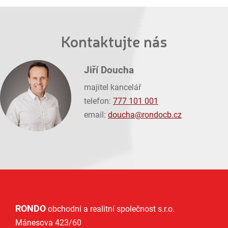
Kontaktujte nás
Jiří Doucha
majitel kancelář
telefon:
777 101 001
email:
doucha@
rondocb.cz
RONDO
obchodní a realitní společnost s.r.o.
Mánesova 423/60