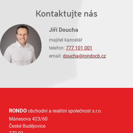
Kontaktujte nás
Jiří Doucha
majitel kancelář
telefon:
777 101 001
email:
doucha@
rondocb.cz
RONDO
obchodní a realitní společnost s.r.o.
Mánesova 423/60
České Budějovice