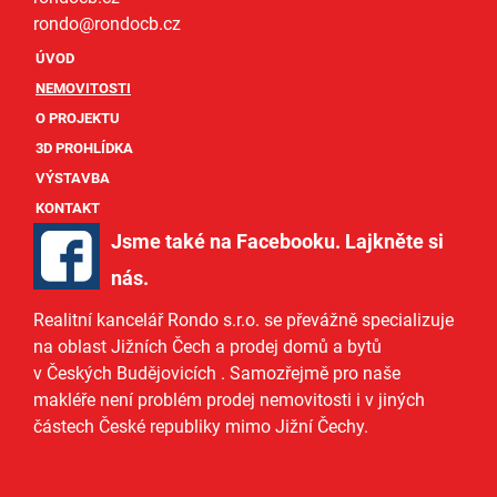
rondo@
rondocb.cz
ÚVOD
NEMOVITOSTI
O PROJEKTU
3D PROHLÍDKA
VÝSTAVBA
KONTAKT
Jsme také na Facebooku. Lajkněte si
nás
.
Realitní kancelář Rondo s.r.o.
se převážně specializuje
na oblast Jižních Čech a
prodej domů
a
bytů
v Českých Budějovicích
. Samozřejmě pro naše
makléře
není problém prodej nemovitosti i v jiných
částech České republiky mimo Jižní Čechy.