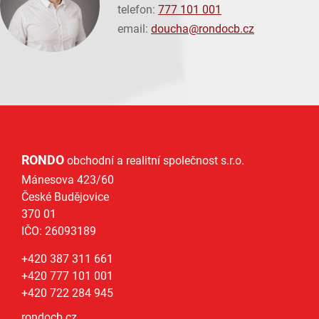
telefon:
777 101 001
email:
doucha@
rondocb.cz
RONDO
obchodní a realitní společnost s.r.o.
Mánesova 423/60
České Budějovice
370 01
IČO: 26093189
+420 387 311 661
+420 777 101 001
+420 722 284 945
rondocb.cz