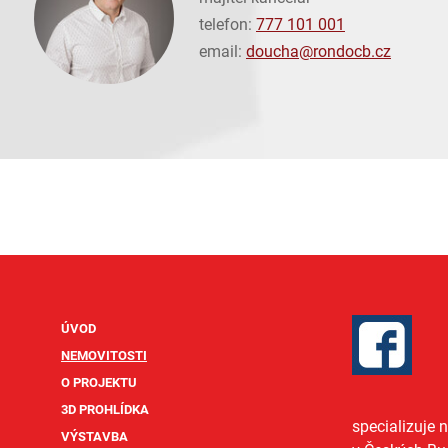
telefon:
777 101 001
email:
doucha@
rondocb.cz
ÚVOD
NEMOVITOSTI
O PROJEKTU
3D PROHLÍDKA
specializuje 
VÝSTAVBA