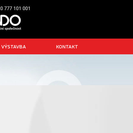
20 777 101 001
VÝSTAVBA
KONTAKT