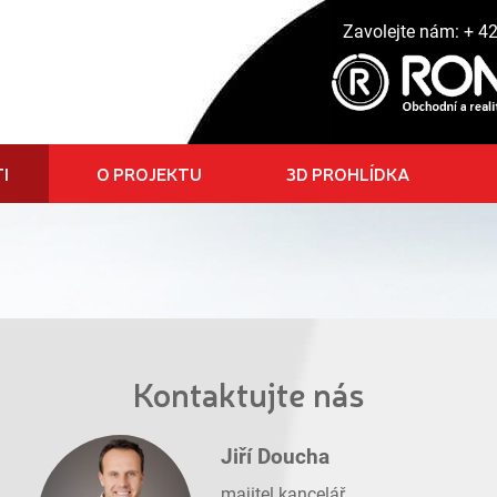
Zavolejte nám:
+ 4
I
O PROJEKTU
3D PROHLÍDKA
Kontaktujte nás
Jiří Doucha
majitel kancelář