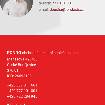
telefon:
777 101 001
email:
doucha@
rondocb.cz
RONDO
obchodní a realitní společnost s.r.o.
Mánesova 423/60
České Budějovice
370 01
IČO: 26093189
+420 387 311 661
+420 777 101 001
+420 722 284 945
rondocb.cz