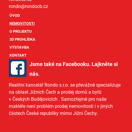
rondo@
rondocb.cz
ÚVOD
NEMOVITOSTI
O PROJEKTU
3D PROHLÍDKA
VÝSTAVBA
KONTAKT
Jsme také na Facebooku. Lajkněte si
nás
.
Realitní kancelář Rondo s.r.o.
se převážně specializuje
na oblast Jižních Čech a
prodej domů
a
bytů
v Českých Budějovicích
. Samozřejmě pro naše
makléře
není problém prodej nemovitosti i v jiných
částech České republiky mimo Jižní Čechy.