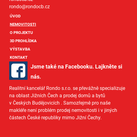
rondo@
rondocb.cz
ÚVOD
NEMOVITOSTI
O PROJEKTU
3D PROHLÍDKA
VÝSTAVBA
KONTAKT
Jsme také na Facebooku. Lajkněte si
nás
.
Realitní kancelář Rondo s.r.o.
se převážně specializuje
na oblast Jižních Čech a
prodej domů
a
bytů
v Českých Budějovicích
. Samozřejmě pro naše
makléře
není problém prodej nemovitosti i v jiných
částech České republiky mimo Jižní Čechy.