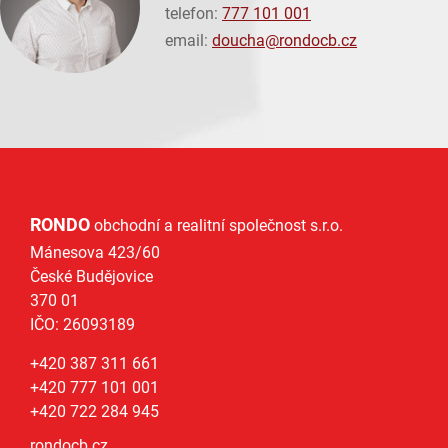
telefon:
777 101 001
email:
doucha@
rondocb.cz
RONDO
obchodní a realitní společnost s.r.o.
Mánesova 423/60
České Budějovice
370 01
IČO: 26093189
+420 387 311 661
+420 777 101 001
+420 722 284 945
rondocb.cz