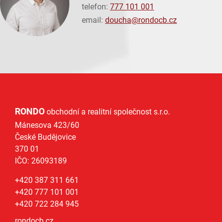
telefon:
777 101 001
email:
doucha@
rondocb.cz
RONDO
obchodní a realitní společnost s.r.o.
Mánesova 423/60
České Budějovice
370 01
IČO: 26093189
+420 387 311 661
+420 777 101 001
+420 722 284 945
rondocb.cz