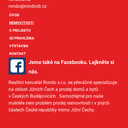
rondo@
rondocb.cz
ÚVOD
NEMOVITOSTI
O PROJEKTU
3D PROHLÍDKA
VÝSTAVBA
KONTAKT
Jsme také na Facebooku. Lajkněte si
nás
.
Realitní kancelář Rondo s.r.o.
se převážně specializuje
na oblast Jižních Čech a
prodej domů
a
bytů
v Českých Budějovicích
. Samozřejmě pro naše
makléře
není problém prodej nemovitosti i v jiných
částech České republiky mimo Jižní Čechy.