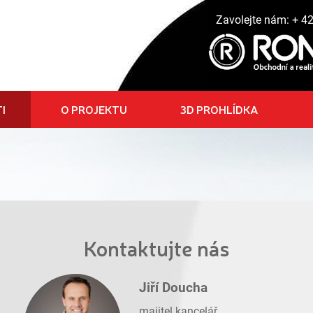
Zavolejte nám:
+ 4
I
O PROJEKTU
3D PROHLÍDKA
Kontaktujte nás
Jiří Doucha
majitel kancelář