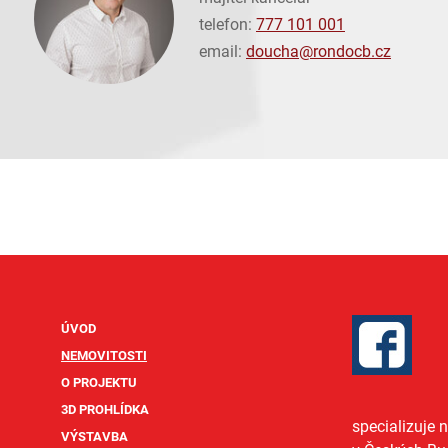
telefon:
777 101 001
email:
doucha@
rondocb.cz
ÚVOD
NEMOVITOSTI
O PROJEKTU
3D PROHLÍDKA
specializuje 
VÝSTAVBA