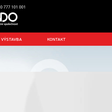
20 777 101 001
VÝSTAVBA
KONTAKT