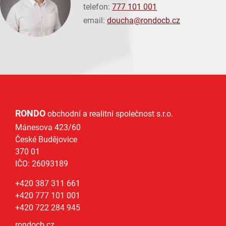
telefon:
777 101 001
email:
doucha@
rondocb.cz
RONDO
obchodní a realitní společnost s.r.o.
Mánesova 423/60
České Budějovice
370 01
IČO: 26093189
+420 387 311 661
+420 777 101 001
+420 722 284 945
rondocb.cz