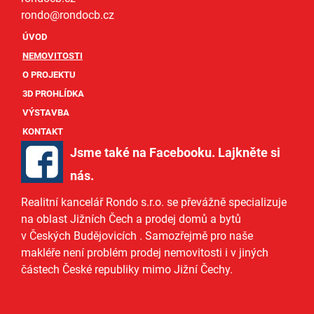
rondo@
rondocb.cz
ÚVOD
NEMOVITOSTI
O PROJEKTU
3D PROHLÍDKA
VÝSTAVBA
KONTAKT
Jsme také na Facebooku. Lajkněte si
nás
.
Realitní kancelář Rondo s.r.o.
se převážně specializuje
na oblast Jižních Čech a
prodej domů
a
bytů
v Českých Budějovicích
. Samozřejmě pro naše
makléře
není problém prodej nemovitosti i v jiných
částech České republiky mimo Jižní Čechy.