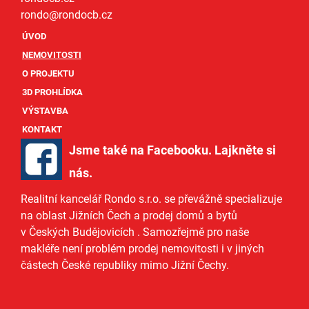
rondo@
rondocb.cz
ÚVOD
NEMOVITOSTI
O PROJEKTU
3D PROHLÍDKA
VÝSTAVBA
KONTAKT
Jsme také na Facebooku. Lajkněte si
nás
.
Realitní kancelář Rondo s.r.o.
se převážně specializuje
na oblast Jižních Čech a
prodej domů
a
bytů
v Českých Budějovicích
. Samozřejmě pro naše
makléře
není problém prodej nemovitosti i v jiných
částech České republiky mimo Jižní Čechy.