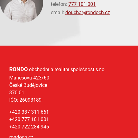
telefon:
777 101 001
email:
doucha@
rondocb.cz
RONDO
obchodní a realitní společnost s.r.o.
Mánesova 423/60
České Budějovice
370 01
IČO: 26093189
+420 387 311 661
+420 777 101 001
+420 722 284 945
rondocb.cz