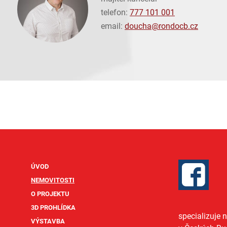
telefon:
777 101 001
email:
doucha@
rondocb.cz
ÚVOD
NEMOVITOSTI
O PROJEKTU
3D PROHLÍDKA
specializuje 
VÝSTAVBA