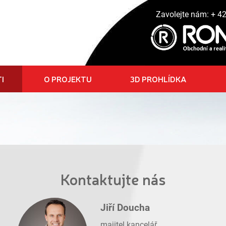
Zavolejte nám:
+ 4
I
O PROJEKTU
3D PROHLÍDKA
Kontaktujte nás
Jiří Doucha
majitel kancelář