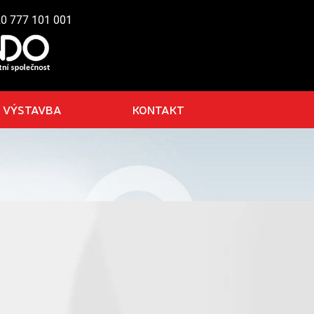
20 777 101 001
VÝSTAVBA
KONTAKT