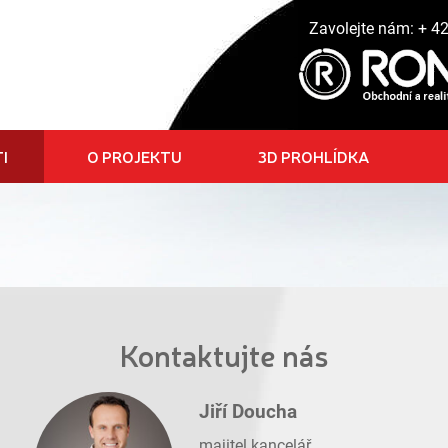
Zavolejte nám:
+ 4
I
O PROJEKTU
3D PROHLÍDKA
Kontaktujte nás
Jiří Doucha
majitel kancelář