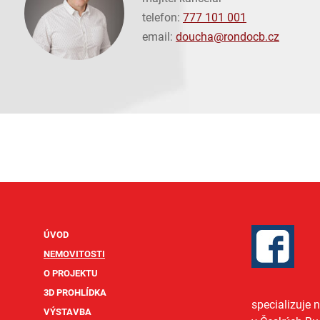
telefon:
777 101 001
email:
doucha@
rondocb.cz
ÚVOD
NEMOVITOSTI
O PROJEKTU
3D PROHLÍDKA
specializuje 
VÝSTAVBA