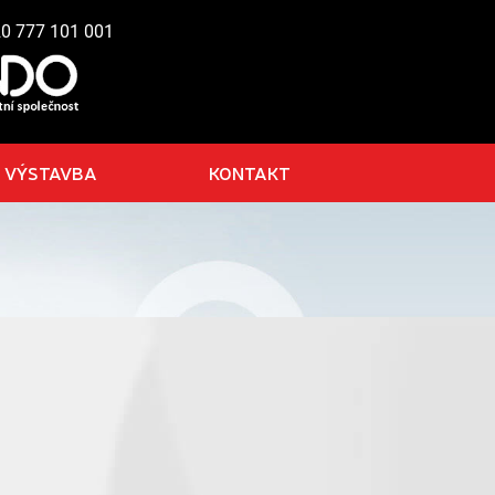
20 777 101 001
VÝSTAVBA
KONTAKT