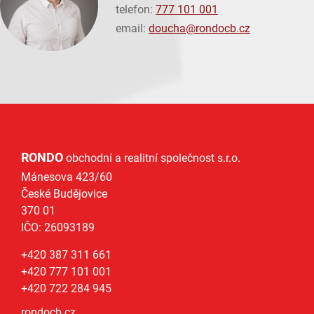
telefon:
777 101 001
email:
doucha@
rondocb.cz
RONDO
obchodní a realitní společnost s.r.o.
Mánesova 423/60
České Budějovice
370 01
IČO: 26093189
+420 387 311 661
+420 777 101 001
+420 722 284 945
rondocb.cz