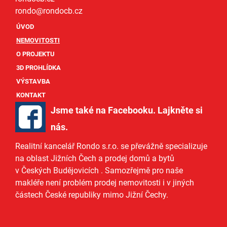
rondo@
rondocb.cz
ÚVOD
NEMOVITOSTI
O PROJEKTU
3D PROHLÍDKA
VÝSTAVBA
KONTAKT
Jsme také na Facebooku. Lajkněte si
nás
.
Realitní kancelář Rondo s.r.o.
se převážně specializuje
na oblast Jižních Čech a
prodej domů
a
bytů
v Českých Budějovicích
. Samozřejmě pro naše
makléře
není problém prodej nemovitosti i v jiných
částech České republiky mimo Jižní Čechy.