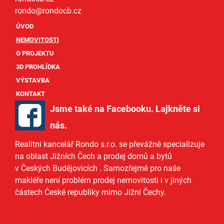
rondo@
rondocb.cz
ÚVOD
NEMOVITOSTI
O PROJEKTU
3D PROHLÍDKA
VÝSTAVBA
KONTAKT
Jsme také na Facebooku. Lajkněte si
nás
.
Realitní kancelář Rondo s.r.o.
se převážně specializuje
na oblast Jižních Čech a
prodej domů
a
bytů
v Českých Budějovicích
. Samozřejmě pro naše
makléře
není problém prodej nemovitosti i v jiných
částech České republiky mimo Jižní Čechy.