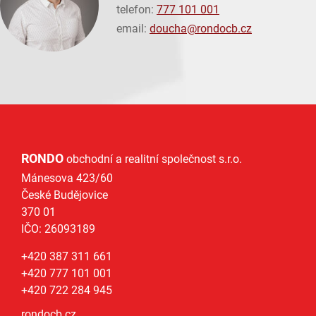
telefon:
777 101 001
email:
doucha@
rondocb.cz
RONDO
obchodní a realitní společnost s.r.o.
Mánesova 423/60
České Budějovice
370 01
IČO: 26093189
+420 387 311 661
+420 777 101 001
+420 722 284 945
rondocb.cz