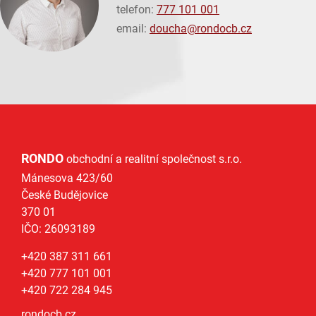
telefon:
777 101 001
email:
doucha@
rondocb.cz
RONDO
obchodní a realitní společnost s.r.o.
Mánesova 423/60
České Budějovice
370 01
IČO: 26093189
+420 387 311 661
+420 777 101 001
+420 722 284 945
rondocb.cz