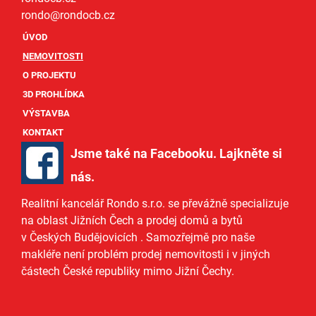
rondo@
rondocb.cz
ÚVOD
NEMOVITOSTI
O PROJEKTU
3D PROHLÍDKA
VÝSTAVBA
KONTAKT
Jsme také na Facebooku. Lajkněte si
nás
.
Realitní kancelář Rondo s.r.o.
se převážně specializuje
na oblast Jižních Čech a
prodej domů
a
bytů
v Českých Budějovicích
. Samozřejmě pro naše
makléře
není problém prodej nemovitosti i v jiných
částech České republiky mimo Jižní Čechy.