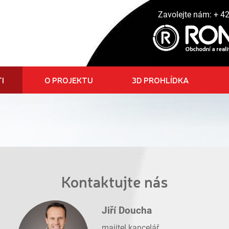
Zavolejte nám:
+ 4
I
O PROJEKTU
3D PROHLÍDKA
Kontaktujte nás
Jiří Doucha
majitel kancelář