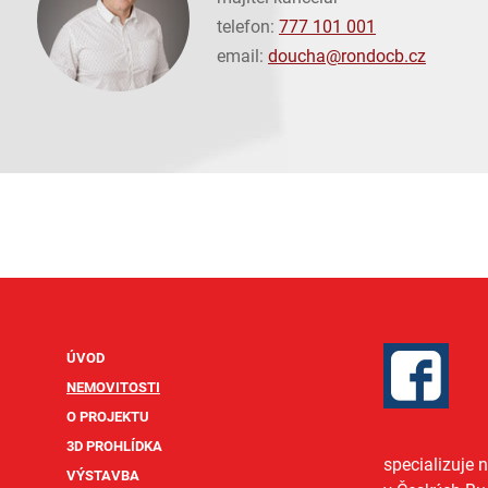
telefon:
777 101 001
email:
doucha@
rondocb.cz
ÚVOD
NEMOVITOSTI
O PROJEKTU
3D PROHLÍDKA
specializuje 
VÝSTAVBA