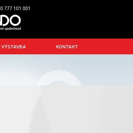
20 777 101 001
VÝSTAVBA
KONTAKT