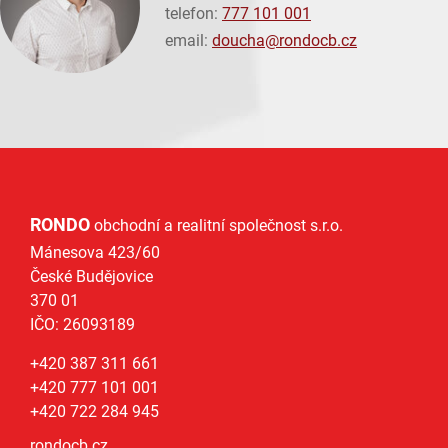
telefon:
777 101 001
email:
doucha@
rondocb.cz
RONDO
obchodní a realitní společnost s.r.o.
Mánesova 423/60
České Budějovice
370 01
IČO: 26093189
+420 387 311 661
+420 777 101 001
+420 722 284 945
rondocb.cz