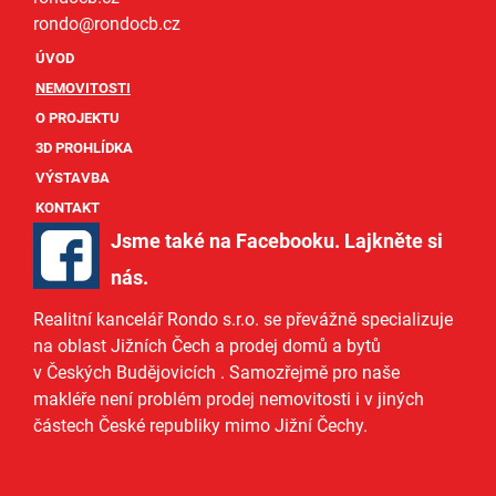
rondo@
rondocb.cz
ÚVOD
NEMOVITOSTI
O PROJEKTU
3D PROHLÍDKA
VÝSTAVBA
KONTAKT
Jsme také na Facebooku. Lajkněte si
nás
.
Realitní kancelář Rondo s.r.o.
se převážně specializuje
na oblast Jižních Čech a
prodej domů
a
bytů
v Českých Budějovicích
. Samozřejmě pro naše
makléře
není problém prodej nemovitosti i v jiných
částech České republiky mimo Jižní Čechy.