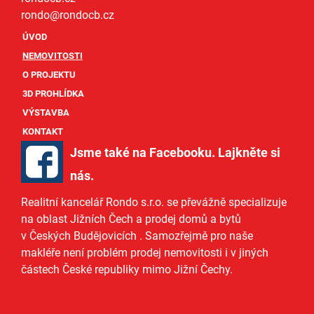
rondo@
rondocb.cz
ÚVOD
NEMOVITOSTI
O PROJEKTU
3D PROHLÍDKA
VÝSTAVBA
KONTAKT
Jsme také na Facebooku. Lajkněte si
nás
.
Realitní kancelář Rondo s.r.o.
se převážně specializuje
na oblast Jižních Čech a
prodej domů
a
bytů
v Českých Budějovicích
. Samozřejmě pro naše
makléře
není problém prodej nemovitosti i v jiných
částech České republiky mimo Jižní Čechy.