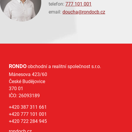
telefon:
777 101 001
email:
doucha@
rondocb.cz
RONDO
obchodní a realitní společnost s.r.o.
Mánesova 423/60
České Budějovice
370 01
IČO: 26093189
+420 387 311 661
+420 777 101 001
+420 722 284 945
rondocb.cz