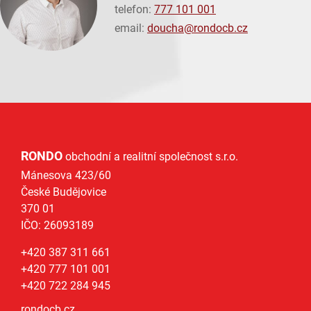
telefon:
777 101 001
email:
doucha@
rondocb.cz
RONDO
obchodní a realitní společnost s.r.o.
Mánesova 423/60
České Budějovice
370 01
IČO: 26093189
+420 387 311 661
+420 777 101 001
+420 722 284 945
rondocb.cz