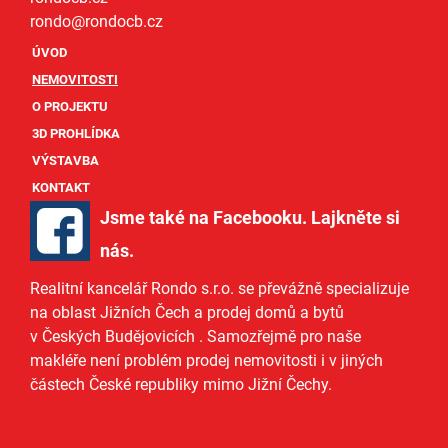
rondo@
rondocb.cz
ÚVOD
NEMOVITOSTI
O PROJEKTU
3D PROHLÍDKA
VÝSTAVBA
KONTAKT
Jsme také na Facebooku. Lajkněte si
nás
.
Realitní kancelář Rondo s.r.o.
se převážně specializuje
na oblast Jižních Čech a
prodej domů
a
bytů
v Českých Budějovicích
. Samozřejmě pro naše
makléře
není problém prodej nemovitosti i v jiných
částech České republiky mimo Jižní Čechy.