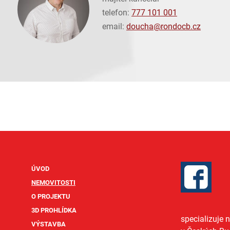
telefon:
777 101 001
email:
doucha@
rondocb.cz
ÚVOD
NEMOVITOSTI
O PROJEKTU
3D PROHLÍDKA
specializuje 
VÝSTAVBA