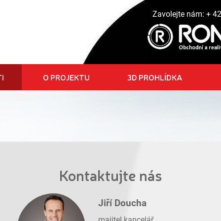
Zavolejte nám:
+ 4
I
O PROJEKTU
3D PROHLÍDKA
Kontaktujte nás
Jiří Doucha
majitel kancelář