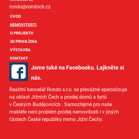
rondo@
rondocb.cz
ÚVOD
NEMOVITOSTI
O PROJEKTU
3D PROHLÍDKA
VÝSTAVBA
KONTAKT
Jsme také na Facebooku. Lajkněte si
nás
.
Realitní kancelář Rondo s.r.o.
se převážně specializuje
na oblast Jižních Čech a
prodej domů
a
bytů
v Českých Budějovicích
. Samozřejmě pro naše
makléře
není problém prodej nemovitosti i v jiných
částech České republiky mimo Jižní Čechy.