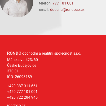
telefon:
777 101 001
email:
doucha@
rondocb.cz
RONDO
obchodní a realitní společnost s.r.o.
Mánesova 423/60
České Budějovice
370 01
IČO: 26093189
+420 387 311 661
+420 777 101 001
+420 722 284 945
rondocb.cz