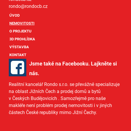
rondo@
rondocb.cz
ÚVOD
NEMOVITOSTI
O PROJEKTU
3D PROHLÍDKA
VÝSTAVBA
KONTAKT
Jsme také na Facebooku. Lajkněte si
nás
.
Realitní kancelář Rondo s.r.o.
se převážně specializuje
na oblast Jižních Čech a
prodej domů
a
bytů
v Českých Budějovicích
. Samozřejmě pro naše
makléře
není problém prodej nemovitosti i v jiných
částech České republiky mimo Jižní Čechy.