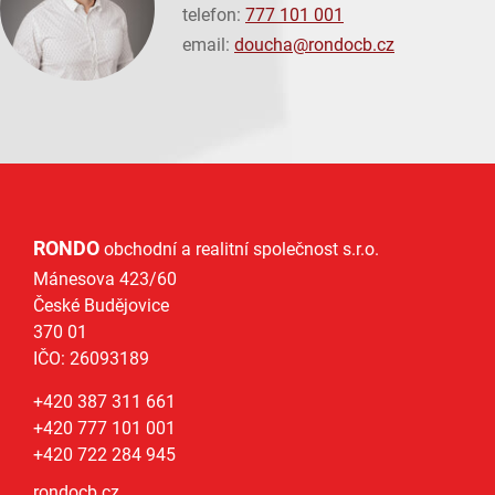
telefon:
777 101 001
email:
doucha@
rondocb.cz
RONDO
obchodní a realitní společnost s.r.o.
Mánesova 423/60
České Budějovice
370 01
IČO: 26093189
+420 387 311 661
+420 777 101 001
+420 722 284 945
rondocb.cz