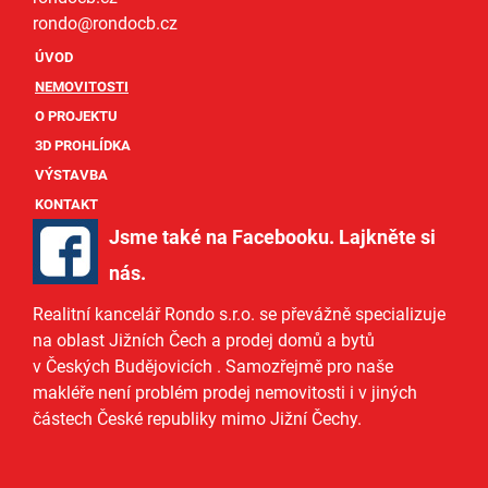
rondo@
rondocb.cz
ÚVOD
NEMOVITOSTI
O PROJEKTU
3D PROHLÍDKA
VÝSTAVBA
KONTAKT
Jsme také na Facebooku. Lajkněte si
nás
.
Realitní kancelář Rondo s.r.o.
se převážně specializuje
na oblast Jižních Čech a
prodej domů
a
bytů
v Českých Budějovicích
. Samozřejmě pro naše
makléře
není problém prodej nemovitosti i v jiných
částech České republiky mimo Jižní Čechy.