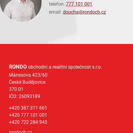
telefon:
777 101 001
email:
doucha@
rondocb.cz
RONDO
obchodní a realitní společnost s.r.o.
Mánesova 423/60
České Budějovice
370 01
IČO: 26093189
+420 387 311 661
+420 777 101 001
+420 722 284 945
rondocb.cz