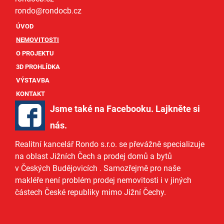
rondo@
rondocb.cz
ÚVOD
NEMOVITOSTI
O PROJEKTU
3D PROHLÍDKA
VÝSTAVBA
KONTAKT
Jsme také na Facebooku. Lajkněte si
nás
.
Realitní kancelář Rondo s.r.o.
se převážně specializuje
na oblast Jižních Čech a
prodej domů
a
bytů
v Českých Budějovicích
. Samozřejmě pro naše
makléře
není problém prodej nemovitosti i v jiných
částech České republiky mimo Jižní Čechy.