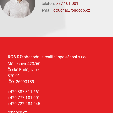
telefon:
777 101 001
email:
doucha@
rondocb.cz
RONDO
obchodní a realitní společnost s.r.o.
Mánesova 423/60
České Budějovice
370 01
IČO: 26093189
+420 387 311 661
+420 777 101 001
+420 722 284 945
rondocb.cz