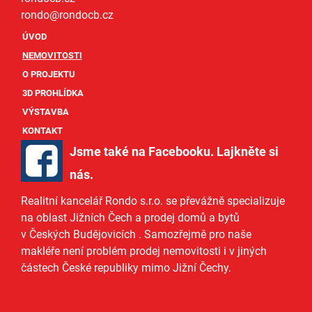
rondo@
rondocb.cz
ÚVOD
NEMOVITOSTI
O PROJEKTU
3D PROHLÍDKA
VÝSTAVBA
KONTAKT
Jsme také na Facebooku. Lajkněte si
nás
.
Realitní kancelář Rondo s.r.o.
se převážně specializuje
na oblast Jižních Čech a
prodej domů
a
bytů
v Českých Budějovicích
. Samozřejmě pro naše
makléře
není problém prodej nemovitosti i v jiných
částech České republiky mimo Jižní Čechy.