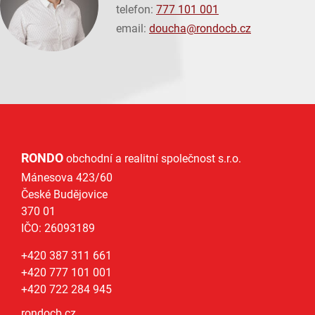
telefon:
777 101 001
email:
doucha@
rondocb.cz
RONDO
obchodní a realitní společnost s.r.o.
Mánesova 423/60
České Budějovice
370 01
IČO: 26093189
+420 387 311 661
+420 777 101 001
+420 722 284 945
rondocb.cz