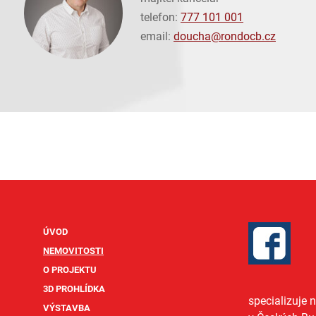
telefon:
777 101 001
email:
doucha@
rondocb.cz
ÚVOD
NEMOVITOSTI
O PROJEKTU
3D PROHLÍDKA
specializuje 
VÝSTAVBA