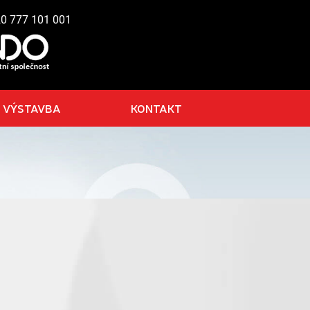
20 777 101 001
VÝSTAVBA
KONTAKT