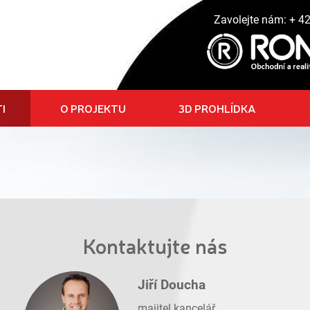
Zavolejte nám:
+ 4
I
O PROJEKTU
3D PROHLÍDKA
Kontaktujte nás
Jiří Doucha
majitel kancelář