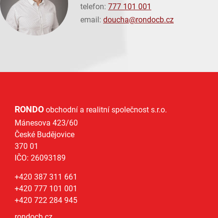
telefon:
777 101 001
email:
doucha@
rondocb.cz
RONDO
obchodní a realitní společnost s.r.o.
Mánesova 423/60
České Budějovice
370 01
IČO: 26093189
+420 387 311 661
+420 777 101 001
+420 722 284 945
rondocb.cz