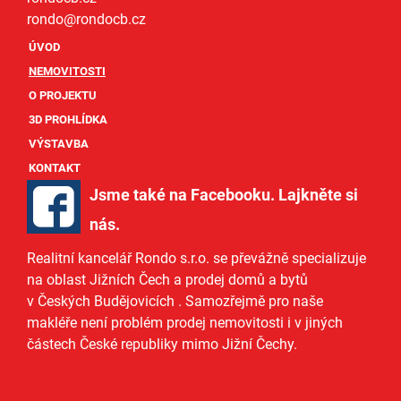
rondo@
rondocb.cz
ÚVOD
NEMOVITOSTI
O PROJEKTU
3D PROHLÍDKA
VÝSTAVBA
KONTAKT
Jsme také na Facebooku. Lajkněte si
nás
.
Realitní kancelář Rondo s.r.o.
se převážně specializuje
na oblast Jižních Čech a
prodej domů
a
bytů
v Českých Budějovicích
. Samozřejmě pro naše
makléře
není problém prodej nemovitosti i v jiných
částech České republiky mimo Jižní Čechy.