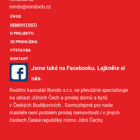
rondo@
rondocb.cz
ÚVOD
NEMOVITOSTI
O PROJEKTU
3D PROHLÍDKA
VÝSTAVBA
KONTAKT
Jsme také na Facebooku. Lajkněte si
nás
.
Realitní kancelář Rondo s.r.o.
se převážně specializuje
na oblast Jižních Čech a
prodej domů
a
bytů
v Českých Budějovicích
. Samozřejmě pro naše
makléře
není problém prodej nemovitosti i v jiných
částech České republiky mimo Jižní Čechy.