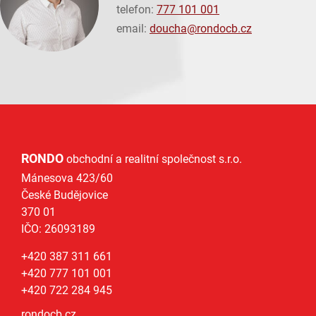
telefon:
777 101 001
email:
doucha@
rondocb.cz
RONDO
obchodní a realitní společnost s.r.o.
Mánesova 423/60
České Budějovice
370 01
IČO: 26093189
+420 387 311 661
+420 777 101 001
+420 722 284 945
rondocb.cz