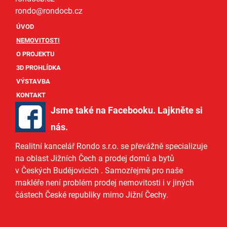
rondo@
rondocb.cz
ÚVOD
NEMOVITOSTI
O PROJEKTU
3D PROHLÍDKA
VÝSTAVBA
KONTAKT
Jsme také na Facebooku. Lajkněte si
nás
.
Realitní kancelář Rondo s.r.o.
se převážně specializuje
na oblast Jižních Čech a
prodej domů
a
bytů
v Českých Budějovicích
. Samozřejmě pro naše
makléře
není problém prodej nemovitosti i v jiných
částech České republiky mimo Jižní Čechy.