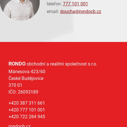
telefon:
777 101 001
email:
doucha@
rondocb.cz
RONDO
obchodní a realitní společnost s.r.o.
Mánesova 423/60
České Budějovice
370 01
IČO: 26093189
+420 387 311 661
+420 777 101 001
+420 722 284 945
rondocb.cz