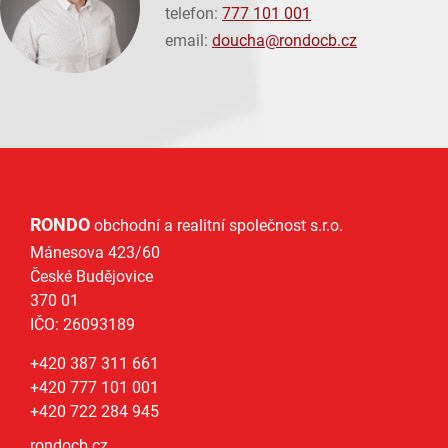
telefon:
777 101 001
email:
doucha@
rondocb.cz
RONDO
obchodní a realitní společnost s.r.o.
Mánesova 423/60
České Budějovice
370 01
IČO: 26093189
+420 387 311 661
+420 777 101 001
+420 722 284 945
rondocb.cz