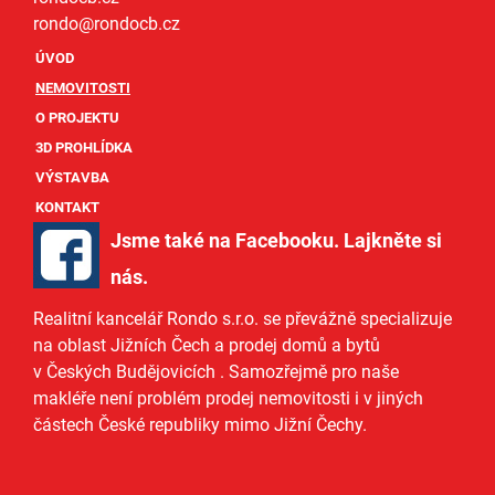
rondo@
rondocb.cz
ÚVOD
NEMOVITOSTI
O PROJEKTU
3D PROHLÍDKA
VÝSTAVBA
KONTAKT
Jsme také na Facebooku. Lajkněte si
nás
.
Realitní kancelář Rondo s.r.o.
se převážně specializuje
na oblast Jižních Čech a
prodej domů
a
bytů
v Českých Budějovicích
. Samozřejmě pro naše
makléře
není problém prodej nemovitosti i v jiných
částech České republiky mimo Jižní Čechy.