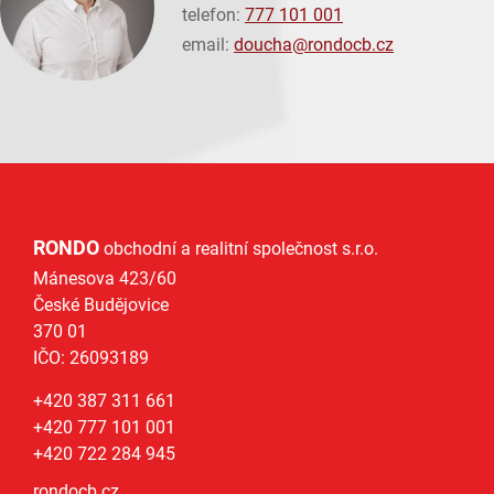
telefon:
777 101 001
email:
doucha@
rondocb.cz
RONDO
obchodní a realitní společnost s.r.o.
Mánesova 423/60
České Budějovice
370 01
IČO: 26093189
+420 387 311 661
+420 777 101 001
+420 722 284 945
rondocb.cz