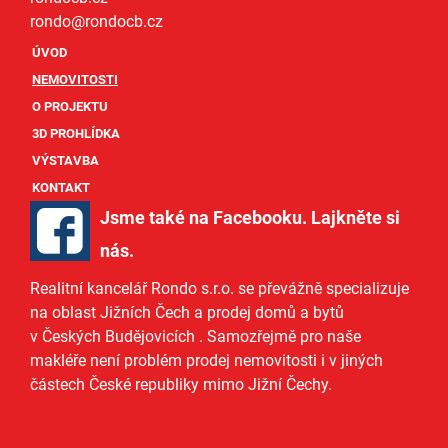
rondo@
rondocb.cz
ÚVOD
NEMOVITOSTI
O PROJEKTU
3D PROHLÍDKA
VÝSTAVBA
KONTAKT
Jsme také na Facebooku. Lajkněte si
nás
.
Realitní kancelář Rondo s.r.o.
se převážně specializuje
na oblast Jižních Čech a
prodej domů
a
bytů
v Českých Budějovicích
. Samozřejmě pro naše
makléře
není problém prodej nemovitosti i v jiných
částech České republiky mimo Jižní Čechy.