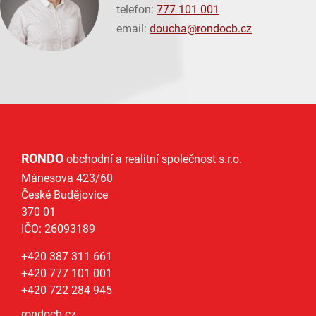
telefon:
777 101 001
email:
doucha@
rondocb.cz
RONDO
obchodní a realitní společnost s.r.o.
Mánesova 423/60
České Budějovice
370 01
IČO: 26093189
+420 387 311 661
+420 777 101 001
+420 722 284 945
rondocb.cz