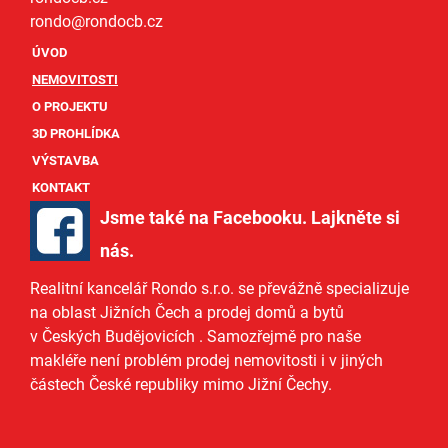
rondo@
rondocb.cz
ÚVOD
NEMOVITOSTI
O PROJEKTU
3D PROHLÍDKA
VÝSTAVBA
KONTAKT
Jsme také na Facebooku. Lajkněte si
nás
.
Realitní kancelář Rondo s.r.o.
se převážně specializuje
na oblast Jižních Čech a
prodej domů
a
bytů
v Českých Budějovicích
. Samozřejmě pro naše
makléře
není problém prodej nemovitosti i v jiných
částech České republiky mimo Jižní Čechy.