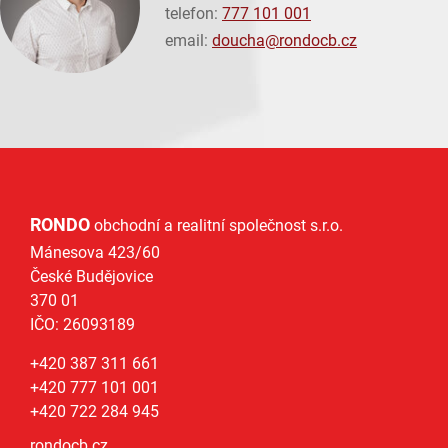
telefon:
777 101 001
email:
doucha@
rondocb.cz
RONDO
obchodní a realitní společnost s.r.o.
Mánesova 423/60
České Budějovice
370 01
IČO: 26093189
+420 387 311 661
+420 777 101 001
+420 722 284 945
rondocb.cz