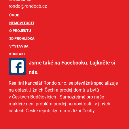
rondo@
rondocb.cz
ÚVOD
NEMOVITOSTI
O PROJEKTU
3D PROHLÍDKA
VÝSTAVBA
KONTAKT
Jsme také na Facebooku. Lajkněte si
nás
.
Realitní kancelář Rondo s.r.o.
se převážně specializuje
na oblast Jižních Čech a
prodej domů
a
bytů
v Českých Budějovicích
. Samozřejmě pro naše
makléře
není problém prodej nemovitosti i v jiných
částech České republiky mimo Jižní Čechy.