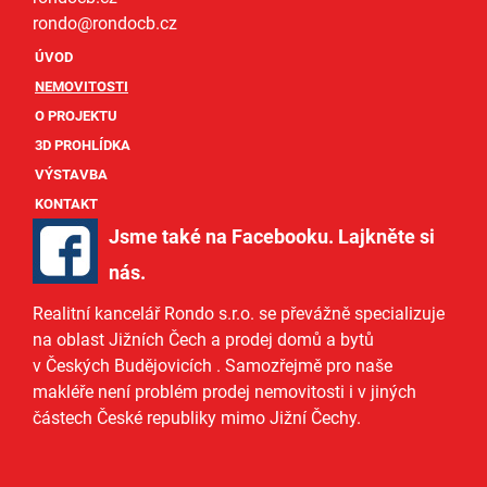
rondo@
rondocb.cz
ÚVOD
NEMOVITOSTI
O PROJEKTU
3D PROHLÍDKA
VÝSTAVBA
KONTAKT
Jsme také na Facebooku. Lajkněte si
nás
.
Realitní kancelář Rondo s.r.o.
se převážně specializuje
na oblast Jižních Čech a
prodej domů
a
bytů
v Českých Budějovicích
. Samozřejmě pro naše
makléře
není problém prodej nemovitosti i v jiných
částech České republiky mimo Jižní Čechy.