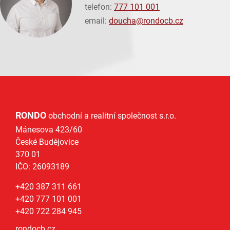
telefon:
777 101 001
email:
doucha@
rondocb.cz
RONDO
obchodní a realitní společnost s.r.o.
Mánesova 423/60
České Budějovice
370 01
IČO: 26093189
+420 387 311 661
+420 777 101 001
+420 722 284 945
rondocb.cz