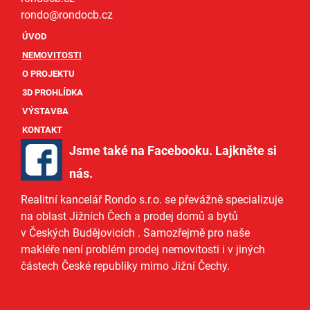
rondo@
rondocb.cz
ÚVOD
NEMOVITOSTI
O PROJEKTU
3D PROHLÍDKA
VÝSTAVBA
KONTAKT
Jsme také na Facebooku. Lajkněte si
nás
.
Realitní kancelář Rondo s.r.o.
se převážně specializuje
na oblast Jižních Čech a
prodej domů
a
bytů
v Českých Budějovicích
. Samozřejmě pro naše
makléře
není problém prodej nemovitosti i v jiných
částech České republiky mimo Jižní Čechy.