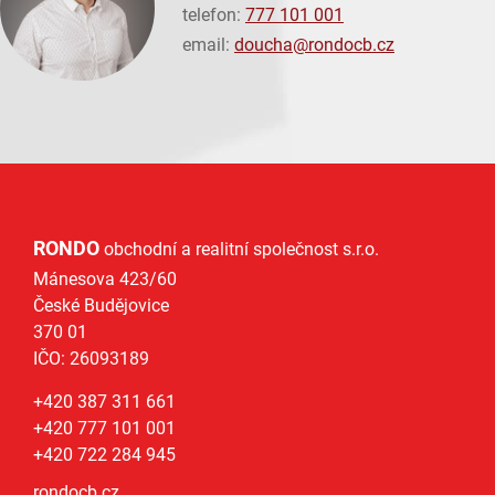
telefon:
777 101 001
email:
doucha@
rondocb.cz
RONDO
obchodní a realitní společnost s.r.o.
Mánesova 423/60
České Budějovice
370 01
IČO: 26093189
+420 387 311 661
+420 777 101 001
+420 722 284 945
rondocb.cz