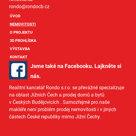
rondo@
rondocb.cz
ÚVOD
NEMOVITOSTI
O PROJEKTU
3D PROHLÍDKA
VÝSTAVBA
KONTAKT
Jsme také na Facebooku. Lajkněte si
nás
.
Realitní kancelář Rondo s.r.o.
se převážně specializuje
na oblast Jižních Čech a
prodej domů
a
bytů
v Českých Budějovicích
. Samozřejmě pro naše
makléře
není problém prodej nemovitosti i v jiných
částech České republiky mimo Jižní Čechy.