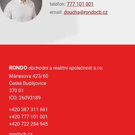
telefon:
777 101 001
email:
doucha@
rondocb.cz
RONDO
obchodní a realitní společnost s.r.o.
Mánesova 423/60
České Budějovice
370 01
IČO: 26093189
+420 387 311 661
+420 777 101 001
+420 722 284 945
rondocb.cz